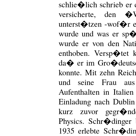
schlie�lich schrieb er 
versicherte, den 
unterst�tzen -wof�r er 
wurde und was er sp�t
wurde er von den Natio
enthoben. Versp�tet 
da� er im Gro�deutsc
konnte. Mit zehn Reich
und seine Frau au
Aufenthalten in Italie
Einladung nach Dubli
kurz zuvor gegr�nde
Physics. Schr�dinger 
1935 erlebte Schr�di