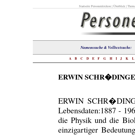
Startseite Personenlexikon
|
Überblick
|
Thema
Namenssuche & Volltextsuch
A
B
C
D
E
F
G
H
I
J
K
ERWIN SCHR�DING
ERWIN SCHR�DINGER
Lebensdaten:1887 - 19
die Physik und die Bio
einzigartiger Bedeutun