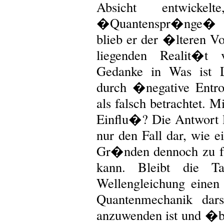
Absicht entwickelt
�Quantenspr�nge� zu
blieb er der �lteren Vo
liegenden Realit�t v
Gedanke in Was ist 
durch �negative Entr
als falsch betrachtet.
Einflu�? Die Antwort la
nur den Fall dar, wie e
Gr�nden dennoch zu f
kann. Bleibt die T
Wellengleichung einen 
Quantenmechanik darst
anzuwenden ist und �b