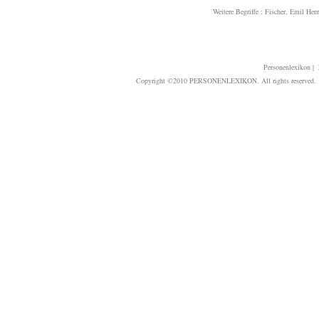
Weitere Begriffe :
Fischer, Emil Her
Personenlexikon
|
Copyright ©2010 PERSONENLEXIKON. All rights reserved. T