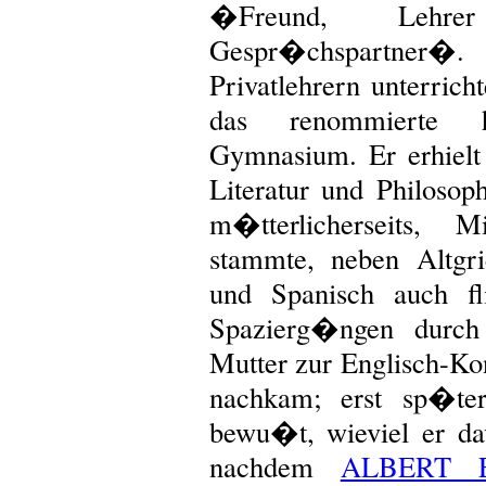
�Freund, Lehre
Gespr�chspartne
Privatlehrern unterrich
das renommierte h
Gymnasium. Er erhielt 
Literatur und Philosop
m�tterlicherseits, 
stammte, neben Altgri
und Spanisch auch fl
Spazierg�ngen durch
Mutter zur Englisch-Ko
nachkam; erst sp�te
bewu�t, wieviel er dav
nachdem
ALBERT E