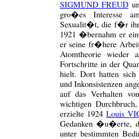
SIGMUND FREUD
u
gro�es Interesse a
Sexualit�t, die f�r ih
1921 �bernahm er ein
er seine fr�here Arbe
Atomtheorie wieder 
Fortschritte in der Qu
hielt. Dort hatten sic
und Inkonsistenzen an
auf das Verhalten vo
wichtigen Durchbruch, 
erzielte 1924
Louis V
Gedanken �u�erte, da
unter bestimmten Bedi