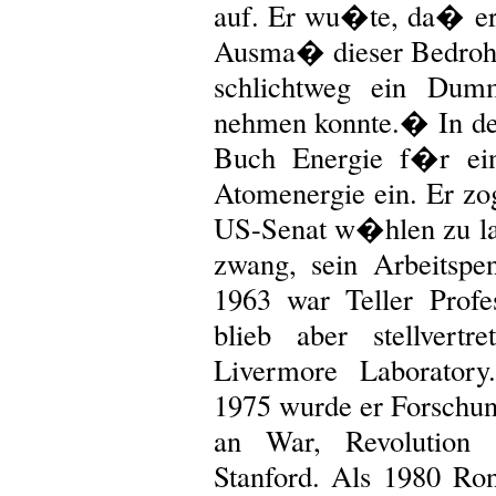
auf. Er wu�te, da� er r
Ausma� dieser Bedrohu
schlichtweg ein Dum
nehmen konnte.� In den
Buch Energie f�r ein
Atomenergie ein. Er zog
US-Senat w�hlen zu las
zwang, sein Arbeitsp
1963 war Teller Profe
blieb aber stellvert
Livermore Laboratory
1975 wurde er Forschun
an War, Revolution 
Stanford. Als 1980 R