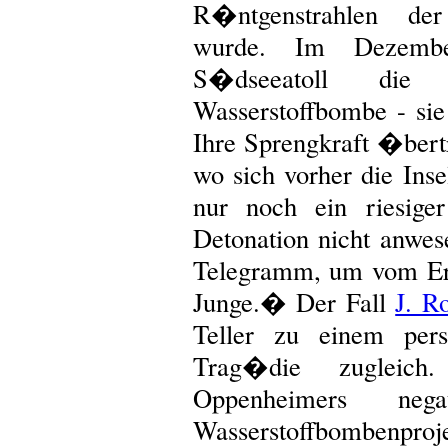
R�ntgenstrahlen der
wurde. Im Dezemb
S�dseeatoll die
Wasserstoffbombe - sie
Ihre Sprengkraft �bertr
wo sich vorher die Inse
nur noch ein riesiger
Detonation nicht anwese
Telegramm, um vom Erf
Junge.� Der Fall
J. R
Teller zu einem per
Trag�die zugleich
Oppenheimers neg
Wasserstoffbombenpro