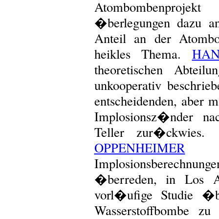
Atombombenprojekt f
�berlegungen dazu an
Anteil an der Atomb
heikles Thema.
HAN
theoretischen Abteilu
unkooperativ beschri
entscheidenden, aber
Implosionsz�nder nac
Teller zur�ckwies.
OPPENHEIMER
Te
Implosionsberechnun
�berreden, in Los A
vorl�ufige Studie �b
Wasserstoffbombe zu e