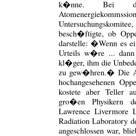
k�nne. Bei d
Atomenergiekomms
Untersuchungskomite
besch�ftigte, ob Oppe
darstelle: �Wenn es ei
Urteils w�re ... dan
kl�ger, ihm die Unbede
zu gew�hren.� Die Au
hochangesehenen Oppe
kostete aber Teller 
gro�en Physikern d
Lawrence Livermore L
Radiation Laboratory d
angeschlossen war, bli