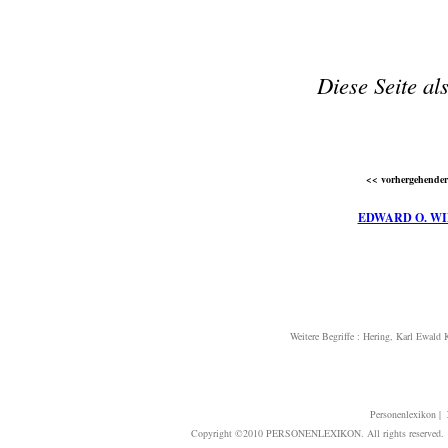
Diese Seite al
<< vorhergehender 
EDWARD O. W
Weitere Begriffe :
Hering, Karl Ewald 
Personenlexikon
|
Copyright ©2010 PERSONENLEXIKON. All rights reserved. T