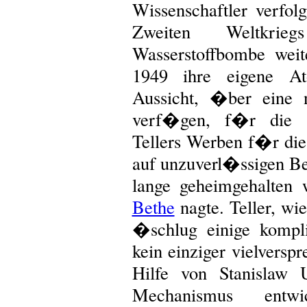
Wissenschaftler verfo
Zweiten Weltkri
Wasserstoffbombe wei
1949 ihre eigene A
Aussicht, �ber eine
verf�gen, f�r die U
Tellers Werben f�r di
auf unzuverl�ssigen Be
lange geheimgehalten
Bethe
nagte. Teller, wi
�schlug einige kompl
kein einziger vielversp
Hilfe von Stanislaw 
Mechanismus entw