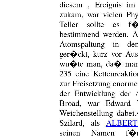
diesem , Ereignis im
zukam, war vielen Ph
Teller sollte es f
bestimmend werden. A
Atomspaltung in d
ger�ckt, kurz vor Aus
wu�te man, da� man m
235 eine Kettenreaktio
zur Freisetzung enorm
der Entwicklung der 
Broad, war Edward T
Weichenstellung dabe
Szilard, als
ALBERT
seinen Namen f�r