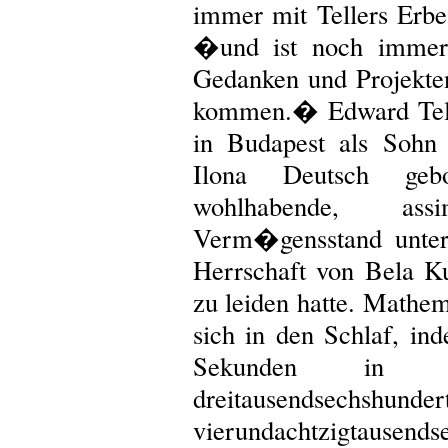
immer mit Tellers Erbe
�und ist noch immer 
Gedanken und Projekten
kommen.� Edward Tell
in Budapest als Sohn
Ilona Deutsch geb
wohlhabende, ass
Verm�gensstand unter
Herrschaft von Bela K
zu leiden hatte. Mathe
sich in den Schlaf, i
Sekunden in d
dreitausendsechshund
vierundachtzigtause