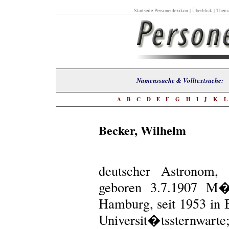
Startseite Personenlexikon
|
Überblick
|
Thema
Namenssuche & Volltextsuch
A
B
C
D
E
F
G
H
I
J
K
Becker, Wilhelm
deutscher Astronom,
geboren 3.7.1907 M�n
Hamburg, seit 1953 in B
Universit�tssternwar