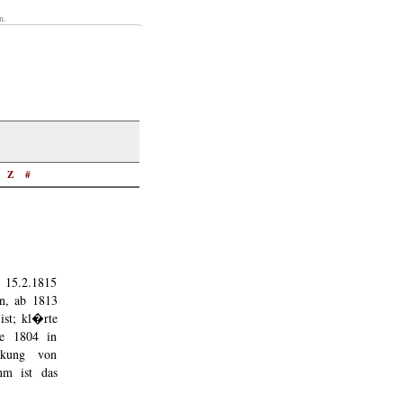
n.
Z
#
n 15.2.1815
n, ab 1813
ist; kl�rte
te 1804 in
rkung von
hm ist das