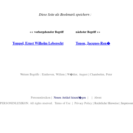
Diese Seite als Bookmark speichern :
<< vorhergehender Begriff
nächster Begriff >>
Tempel, Ernst Wilhelm Leberecht
Tenon, Jacques-Ren�
Weitere Begriffe :
Einthoven, Willem
|
W�hler, August
|
Chamberlen, Peter
Personenlexikon
|
Neuen Artikel hinzuf�gen
| | About
PERSONENLEXIKON. All rights reserved. Terms of Use | Privacy Policy |
Rechtliche Hinweise
|
Impressu