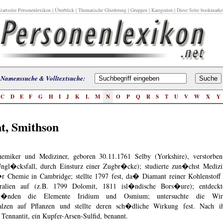
tartseite Personenlexikon
|
Überblick
|
Thematische Gliederung
|
Gruppen
|
Kategorien
| Diese Seite bookmarke
Namenssuche & Volltextsuche:
C
D
E
F
G
H
I
J
K
L
M
N
O
P
Q
R
S
T
U
V
W
X
Y
t, Smithson
Chemiker und Mediziner, geboren 30.11.1761 Selby (Yorkshire), verstorbe
ngl�cksfall, durch Einsturz einer Zugbr�cke); studierte zun�chst Medizi
r Chemie in Cambridge; stellte 1797 fest, da� Diamant reiner Kohlenstoff 
eralien auf (z.B. 1799 Dolomit, 1811 isl�ndische Bors�ure); entdeck
kst�nden die Elemente Iridium und Osmium; untersuchte die Wi
lzen auf Pflanzen und stellte deren sch�dliche Wirkung fest. Nach i
 Tennantit, ein Kupfer-Arsen-Sulfid, benannt.