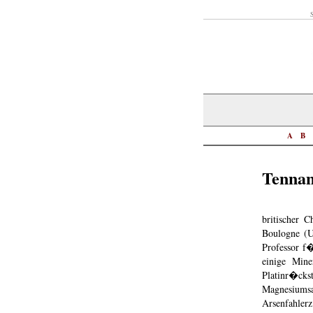
S
A
B
Tennan
britischer 
Boulogne (U
Professor f�
einige Min
Platinr�c
Magnesiumsa
Arsenfahlerz