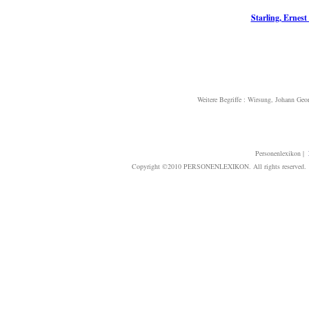
Starling, Ernest
Weitere Begriffe :
Wirsung, Johann Geo
Personenlexikon
|
Copyright ©2010 PERSONENLEXIKON. All rights reserved. T