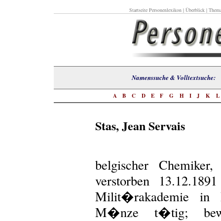
Startseite Personenlexikon
|
Überblick
|
Thema
Namenssuche & Volltextsuch
A
B
C
D
E
F
G
H
I
J
K
Stas, Jean Servais
belgischer Chemiker
verstorben 13.12.189
Milit�rakademie in
M�nze t�tig; bewi