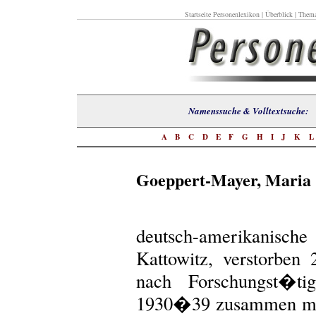
Startseite Personenlexikon
|
Überblick
|
Thema
Namenssuche & Volltextsuch
A
B
C
D
E
F
G
H
I
J
K
Goeppert-Mayer, Maria
deutsch-amerikanische 
Kattowitz, verstorben 
nach Forschungst�ti
1930�39 zusammen mit