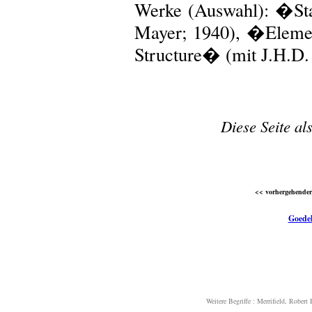
Werke (Auswahl): �Sta
Mayer; 1940), �Elemen
Structure� (mit J.H.D. 
Diese Seite al
<< vorhergehender 
Goedel
Weitere Begriffe :
Merrifield, Robert 