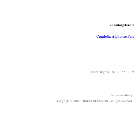
<< vorhergehender 
Candolle, Alphonse Pyr
Weitere Begriffe :
STEPHAN LUD
Personenlexikon
|
Copyright ©2010 PERSONENLEXIKON. All rights reserved. T