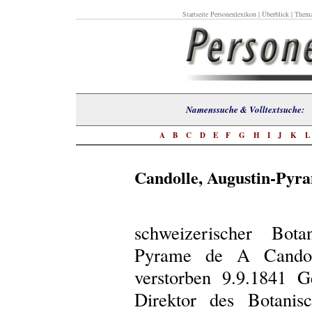
Startseite Personenlexikon
|
Überblick
|
Thema
Namenssuche & Volltextsuch
A
B
C
D
E
F
G
H
I
J
K
Candolle, Augustin-Pyr
schweizerischer Bot
Pyrame de A Candoll
verstorben 9.9.1841 
Direktor des Botanis