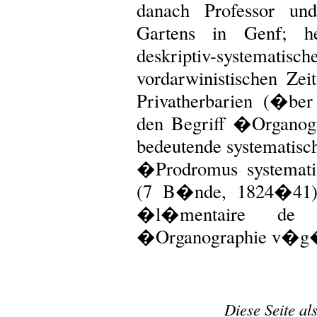
danach Professor un
Gartens in Genf; he
deskriptiv-system
vordarwinistischen Z
Privatherbarien (�be
den Begriff �Organog
bedeutende systematis
�Prodromus systematis
(7 B�nde, 1824�41)
�l�mentaire de 
�Organographie v�g�
Diese Seite al