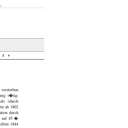
n.
Z
#
verstorben
urg t�tig;
als (durch
rte ab 1802
ation durch
he auf 45 �
iftete 1844