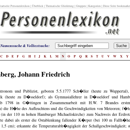
tartseite Personenlexikon
|
Überblick
|
Thematische Gliederung
|
Gruppen
|
Kategorien
| Diese Seite bookmarke
Namenssuche & Volltextsuche:
C
D
E
F
G
H
I
J
K
L
M
N
O
P
Q
R
S
T
U
V
W
X
Y
berg, Johann Friedrich
stronom und Publizist, geboren 5.5.1777 Sch�ller (heute zu Wuppertal), 
lk (heute zu D�sseldorf); als Gymnasiallehrer in D�sseldorf und Hamb
ab 1798 in G�ttingen in Zusammenarbeit mit H.W. 7 Brandes erstm
on) die H�he des Aufleuchtens und die Geschwindigkeiten von Meteoren; f�h
e (in der 110 m hohen Hamburger Michaeliskirche) zum Nachweis der Erdrot
te dabei als erster die Ostablenkung fallender K�rper (bei 100 m Fallh�
 1,5 cm); erkannte die Temperaturabh�ngigkeit der Schallgeschwindigkeit; st