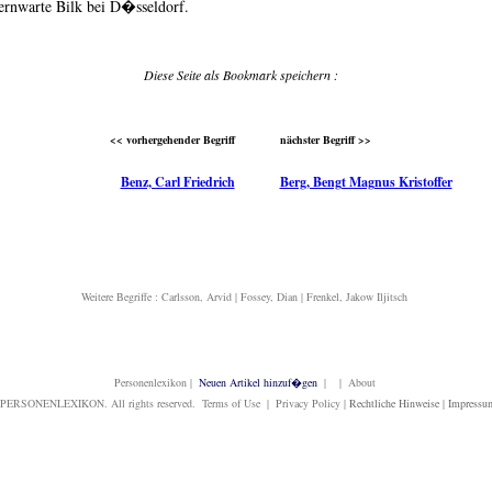
ternwarte Bilk bei D�sseldorf.
Diese Seite als Bookmark speichern :
<< vorhergehender Begriff
nächster Begriff >>
Benz, Carl Friedrich
Berg, Bengt Magnus Kristoffer
Weitere Begriffe :
Carlsson, Arvid
|
Fossey, Dian
|
Frenkel, Jakow Iljitsch
Personenlexikon
|
Neuen Artikel hinzuf�gen
| | About
PERSONENLEXIKON. All rights reserved. Terms of Use | Privacy Policy |
Rechtliche Hinweise
|
Impressu