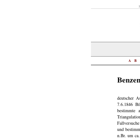
S
A
B
Benzen
deutscher A
7.6.1846 Bi
bestimmte 
Triangulati
Fallversuch
und bestimm
n.Br. um ca.