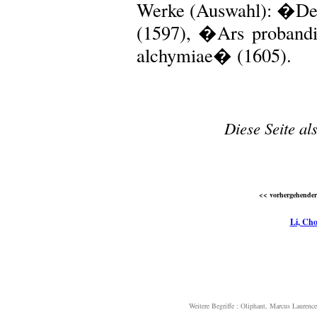
Werke (Auswahl): �De
(1597), �Ars proband
alchymiae� (1605).
Diese Seite al
<< vorhergehender 
Li, Ch
Weitere Begriffe :
Oliphant, Marcus Laurenc