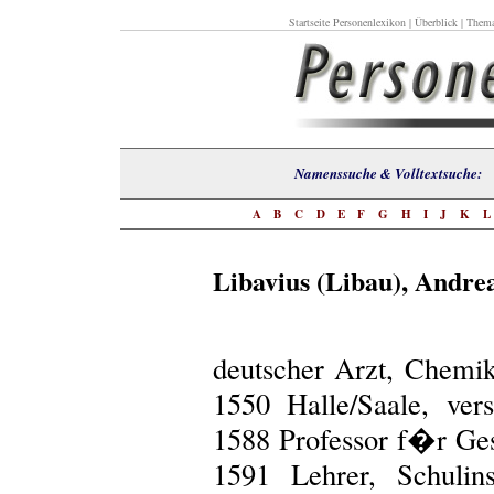
Startseite Personenlexikon
|
Überblick
|
Thema
Namenssuche & Volltextsuch
A
B
C
D
E
F
G
H
I
J
K
Libavius (Libau), Andre
deutscher Arzt, Chemi
1550 Halle/Saale, ver
1588 Professor f�r Ges
1591 Lehrer, Schulin