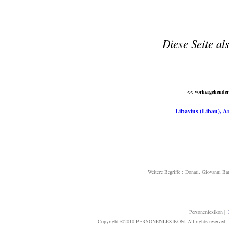
Diese Seite al
<< vorhergehender 
Libavius (Libau), A
Weitere Begriffe :
Donati, Giovanni Bat
Personenlexikon
|
Copyright ©2010 PERSONENLEXIKON. All rights reserved. T