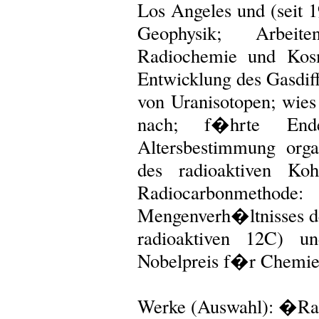
Los Angeles und (seit 1
Geophysik; Arbeit
Radiochemie und Kosm
Entwicklung des Gasdif
von Uranisotopen; wie
nach; f�hrte En
Altersbestimmung orga
des radioaktiven Koh
Radiocarbonmeth
Mengenverh�ltnisses de
radioaktiven 12C) u
Nobelpreis f�r Chemie
Werke (Auswahl): �Ra