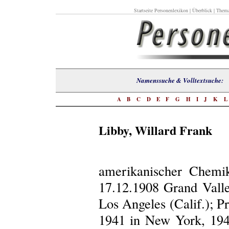
Startseite Personenlexikon
|
Überblick
|
Thema
Namenssuche & Volltextsuch
A
B
C
D
E
F
G
H
I
J
K
Libby, Willard Frank
amerikanischer Chemi
17.12.1908 Grand Valle
Los Angeles (Calif.); Pr
1941 in New York, 19