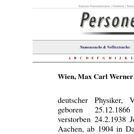
Startseite Personenlexikon
|
Überblick
|
Thema
Namenssuche & Volltextsuch
A
B
C
D
E
F
G
H
I
J
K
Wien, Max Carl Werner
deutscher Physiker,
geboren 25.12.186
verstorben 24.2.1938 
Aachen, ab 1904 in Da