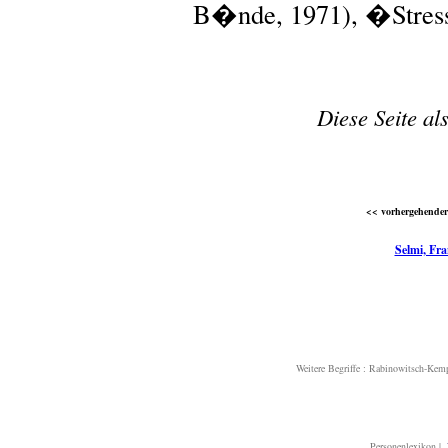
B�nde, 1971), �Stress
Diese Seite al
<< vorhergehender 
Selmi, Fra
Weitere Begriffe :
Rabinowitsch-Kemp
Personenlexikon
|