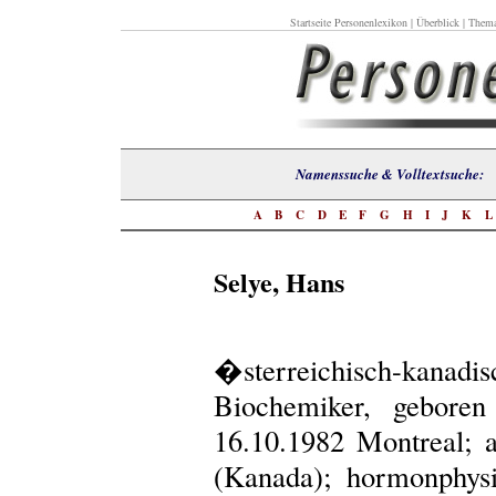
Startseite Personenlexikon
|
Überblick
|
Thema
Namenssuche & Volltextsuch
A
B
C
D
E
F
G
H
I
J
K
Selye, Hans
�sterreichisch-ka
Biochemiker, geboren
16.10.1982 Montreal; 
(Kanada); hormonphys