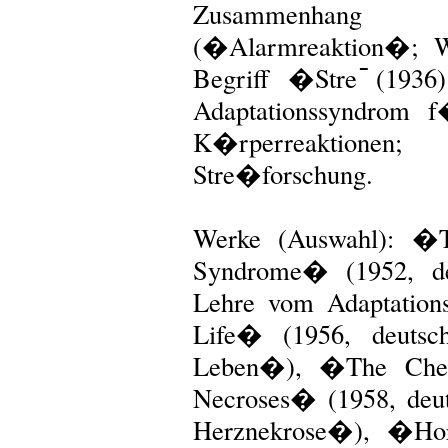
Zusammenhang m
(�Alarmreaktion�; W
Begriff �Stre߫ (193
Adaptationssyndrom 
K�rperreaktionen
Stre�forschung.
Werke (Auswahl): �T
Syndrome� (1952, d
Lehre vom Adaptation
Life� (1956, deutsc
Leben�), �The Chemi
Necroses� (1958, deu
Herznekrose�), �Ho