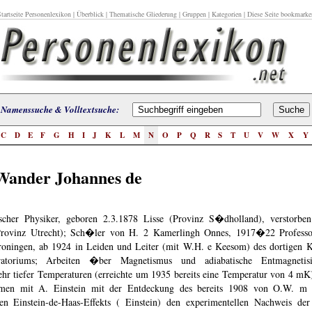
tartseite Personenlexikon
|
Überblick
|
Thematische Gliederung
|
Gruppen
|
Kategorien
| Diese Seite bookmarke
Namenssuche & Volltextsuche:
C
D
E
F
G
H
I
J
K
L
M
N
O
P
Q
R
S
T
U
V
W
X
Y
Wander Johannes de
scher Physiker, geboren 2.3.1878 Lisse (Provinz S�dholland), verstorben
Provinz Utrecht); Sch�ler von H. 2 Kamerlingh Onnes, 1917�22 Professor
roningen, ab 1924 in Leiden und Leiter (mit W.H. e Keesom) des dortigen 
ratoriums; Arbeiten �ber Magnetismus und adiabatische Entmagnetis
hr tiefer Temperaturen (erreichte um 1935 bereits eine Temperatur von 4 mK)
men mit A. Einstein mit der Entdeckung des bereits 1908 von O.W. m 
ten Einstein-de-Haas-Effekts ( Einstein) den experimentellen Nachweis d