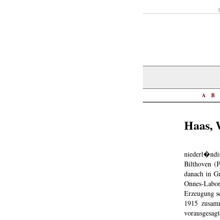
S
A
B
Haas, 
niederl�ndi
Bilthoven (
danach in G
Onnes-Labo
Erzeugung se
1915 zusam
vorausgesag