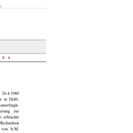
n.
Z
#
 26.4.1960
 in Delft,
Kamerlingh-
ierung zur
; erbrachte
Richardson
er von A.M.