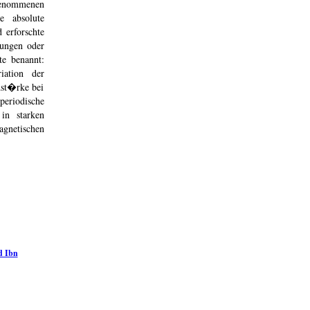
enommenen
e absolute
 erforschte
ungen oder
te benannt:
iation der
dst�rke bei
eriodische
in starken
gnetischen
d Ibn