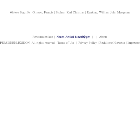
Weitere Begriffe :
Glisson, Francis
|
Bruhns, Karl Christian
|
Rankine, William John Macquorn
Personenlexikon
|
Neuen Artikel hinzuf�gen
| | About
PERSONENLEXIKON. All rights reserved. Terms of Use | Privacy Policy |
Rechtliche Hinweise
|
Impressu