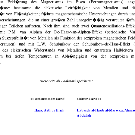
r Erkl�rung des Magnetismus im Eisen (Ferromagnetismus) ang
tr�me; bestimmte die elektrische Leitf�higkeit von Metallen und di
it�t von Fl�ssigkeiten; f�hrte magnetochemische Untersuchungen durch und
serscheinungen, die an einer gro�en Zahl unregelm��ig verstreuter �ffn
ger Teilchen auftreten. Nach ihm sind auch zwei Quantenoszillations-Effek
it P.M. van Alphen der De-Haas-van-Alphen-Effekt (periodische Var
 Suszeptibilit�t von Metallen als Funktion der reziproken magnetischen Fel
peraturen) und mit L.W. Schubnikow der Schubnikow-de-Haas-Effekt (p
des elektrischen Widerstands von Metallen und entarteten Halbleitern 
ern bei tiefen Temperaturen in Abh�ngigkeit von der reziproken ma
.
Diese Seite als Bookmark speichern :
<< vorhergehender Begriff
nächster Begriff >>
Haas, Arthur Erich
Habasch al-Hasib al-Marwazi, Ahma
Abdallah