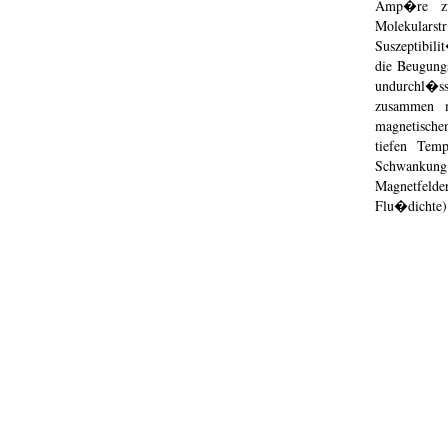
Amp�re zu
Molekulars
Suszeptibil
die Beugung
undurchl�ssi
zusammen m
magnetischen
tiefen Tem
Schwankung 
Magnetfeld
Flu�dichte)