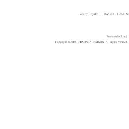
Weitere Begriffe :
HEINZ-WOLFGANG S
Personenlexikon
|
Copyright ©2010 PERSONENLEXIKON. All rights reserved. T