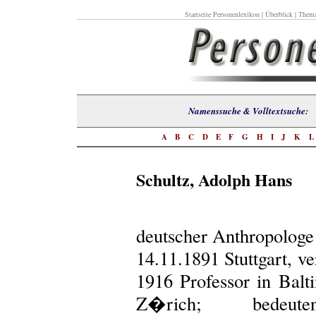
Startseite Personenlexikon
|
Überblick
|
Thema
Namenssuche & Volltextsuch
A
B
C
D
E
F
G
H
I
J
K
Schultz, Adolph Hans
deutscher Anthropologe
14.11.1891 Stuttgart, v
1916 Professor in Bal
Z�rich; bedeu