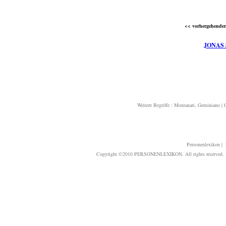
<< vorhergehender 
JONAS
Weitere Begriffe :
Montanari, Geminiano
|
Personenlexikon
|
Copyright ©2010 PERSONENLEXIKON. All rights reserved. T