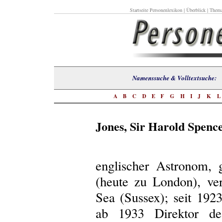
Startseite Personenlexikon
|
Überblick
|
Thema
Namenssuche & Volltextsuch
A
B
C
D
E
F
G
H
I
J
K
Jones, Sir Harold Spenc
englischer Astronom, 
(heute zu London), ver
Sea (Sussex); seit 192
ab 1933 Direktor des