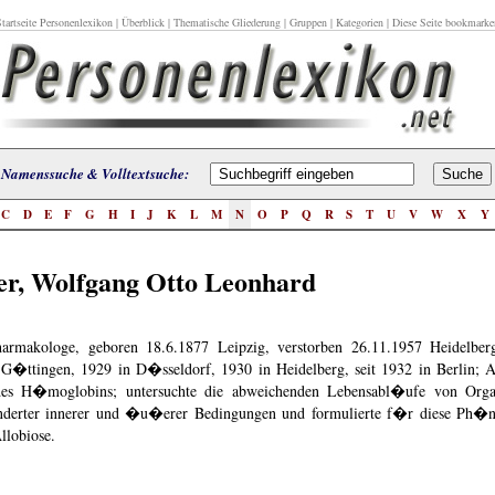
tartseite Personenlexikon
|
Überblick
|
Thematische Gliederung
|
Gruppen
|
Kategorien
| Diese Seite bookmarke
Namenssuche & Volltextsuche:
C
D
E
F
G
H
I
J
K
L
M
N
O
P
Q
R
S
T
U
V
W
X
Y
r, Wolfgang Otto Leonhard
harmakologe, geboren 18.6.1877 Leipzig, verstorben 26.11.1957 Heidelber
 G�ttingen, 1929 in D�sseldorf, 1930 in Heidelberg, seit 1932 in Berlin; A
des H�moglobins; untersuchte die abweichenden Lebensabl�ufe von Orga
derter innerer und �u�erer Bedingungen und formulierte f�r diese Ph�
llobiose.