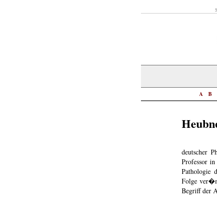
S
A
B
Heubne
deutscher P
Professor in
Pathologie 
Folge ver�n
Begriff der A