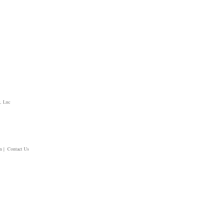
, Luc
m
| Contact Us