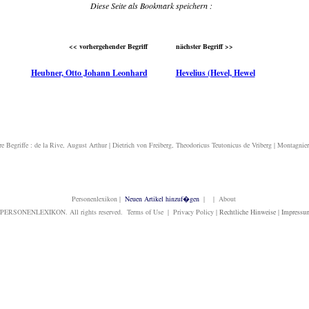
Diese Seite als Bookmark speichern :
<< vorhergehender Begriff
nächster Begriff >>
Heubner, Otto Johann Leonhard
Hevelius (Hevel, Hewel
re Begriffe :
de la Rive, August Arthur
|
Dietrich von Freiberg, Theodoricus Teutonicus de Vriberg
|
Montagnier
Personenlexikon
|
Neuen Artikel hinzuf�gen
| | About
PERSONENLEXIKON. All rights reserved. Terms of Use | Privacy Policy |
Rechtliche Hinweise
|
Impressu