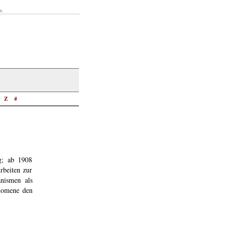
n.
Z
#
g; ab 1908
rbeiten zur
nismen als
nomene den