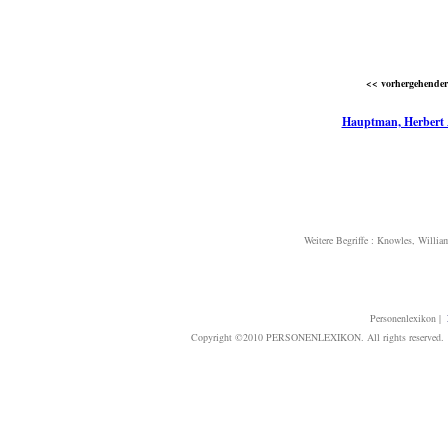
<< vorhergehender 
Hauptman, Herbert
Weitere Begriffe :
Knowles, Willia
Personenlexikon
|
Copyright ©2010 PERSONENLEXIKON. All rights reserved. T