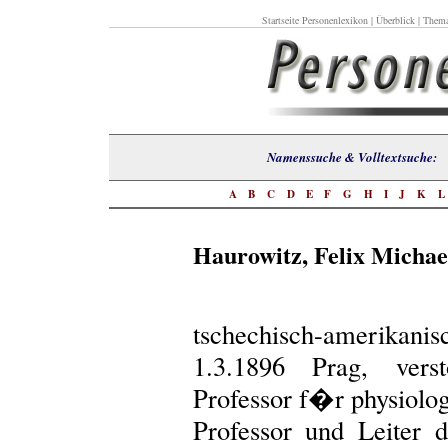
Startseite Personenlexikon
|
Überblick
|
Thema
Namenssuche & Volltextsuch
A
B
C
D
E
F
G
H
I
J
K
Haurowitz, Felix Michae
tschechisch-amerikan
1.3.1896 Prag, vers
Professor f�r physiolo
Professor und Leiter d