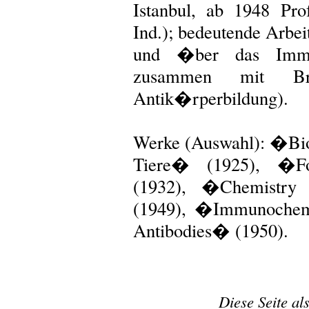
Istanbul, ab 1948 Pr
Ind.); bedeutende Arbei
und �ber das Immun
zusammen mit Br
Antik�rperbildung).
Werke (Auswahl): �Bi
Tiere� (1925), �Fo
(1932), �Chemistry
(1949), �Immunochemi
Antibodies� (1950).
Diese Seite al