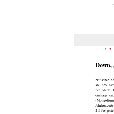
S
A
B
Down, 
britischer A
ab 1859 Arz
behinderte
einhergehe
(Mongolismu
Jahrhundert
21) festgeste