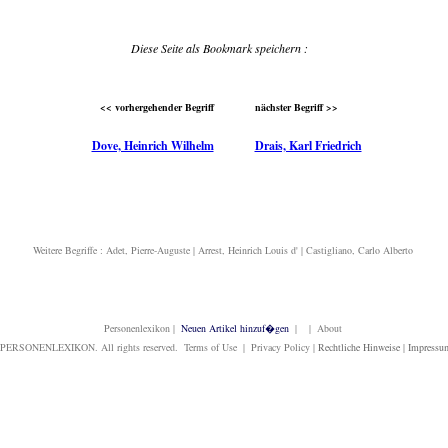
Diese Seite als Bookmark speichern :
<< vorhergehender Begriff
nächster Begriff >>
Dove, Heinrich Wilhelm
Drais, Karl Friedrich
Weitere Begriffe :
Adet, Pierre-Auguste
|
Arrest, Heinrich Louis d'
|
Castigliano, Carlo Alberto
Personenlexikon
|
Neuen Artikel hinzuf�gen
| | About
PERSONENLEXIKON. All rights reserved. Terms of Use | Privacy Policy |
Rechtliche Hinweise
|
Impressu