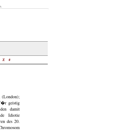
n.
Z
#
n (London);
f�r geistig
 den damit
de Idiotie
ren des 20.
 Chromosom