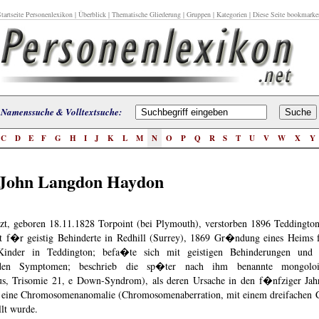
tartseite Personenlexikon
|
Überblick
|
Thematische Gliederung
|
Gruppen
|
Kategorien
| Diese Seite bookmarke
Namenssuche & Volltextsuche:
C
D
E
F
G
H
I
J
K
L
M
N
O
P
Q
R
S
T
U
V
W
X
Y
John Langdon Haydon
rzt, geboren 18.11.1828 Torpoint (bei Plymouth), verstorben 1896 Teddingto
t f�r geistig Behinderte in Redhill (Surrey), 1869 Gr�ndung eines Heims 
 Kinder in Teddington; befa�te sich mit geistigen Behinderungen und
nden Symptomen; beschrieb die sp�ter nach ihm benannte mongoloi
s, Trisomie 21, e Down-Syndrom), als deren Ursache in den f�nfziger Jah
s eine Chromosomenanomalie (Chromosomenaberration, mit einem dreifachen
llt wurde.