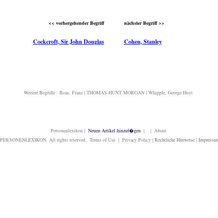
<< vorhergehender Begriff
nächster Begriff >>
Cockcroft, Sir John Douglas
Cohen, Stanley
Weitere Begriffe :
Boas, Franz
|
THOMAS HUNT MORGAN
|
Whipple, George Hoyt
Personenlexikon
|
Neuen Artikel hinzuf�gen
| | About
PERSONENLEXIKON. All rights reserved. Terms of Use | Privacy Policy |
Rechtliche Hinweise
|
Impressu