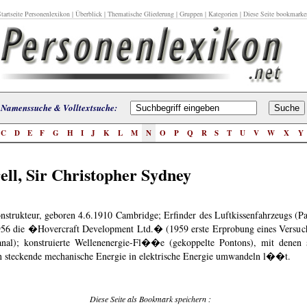
tartseite Personenlexikon
|
Überblick
|
Thematische Gliederung
|
Gruppen
|
Kategorien
| Diese Seite bookmarke
Namenssuche & Volltextsuche:
C
D
E
F
G
H
I
J
K
L
M
N
O
P
Q
R
S
T
U
V
W
X
Y
ell, Sir Christopher Sydney
onstrukteur, geboren 4.6.1910 Cambridge; Erfinder des Luftkissenfahrzeugs (Pa
56 die �Hovercraft Development Ltd.� (1959 erste Erprobung eines Versuc
al); konstruierte Wellenenergie-Fl��e (gekoppelte Pontons), mit denen s
n steckende mechanische Energie in elektrische Energie umwandeln l��t.
Diese Seite als Bookmark speichern :