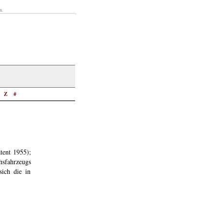
n.
Z
#
tent 1955);
hsfahrzeugs
ich die in