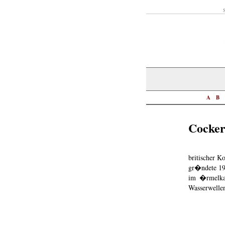
S
A
B
Cocker
britischer K
gr�ndete 19
im �rmelkan
Wasserwelle