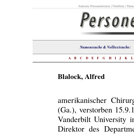
Startseite Personenlexikon
|
Überblick
|
Thema
Namenssuche & Volltextsuch
A
B
C
D
E
F
G
H
I
J
K
Blalock, Alfred
amerikanischer Chirur
(Ga.), verstorben 15.9.
Vanderbilt University 
Direktor des Departm