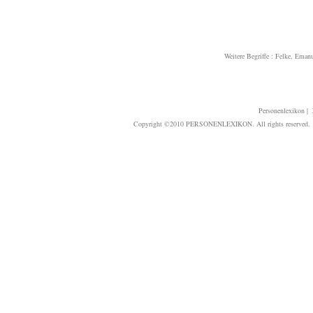
Weitere Begriffe :
Felke, Emanu
Personenlexikon
|
Copyright ©2010 PERSONENLEXIKON. All rights reserved. T