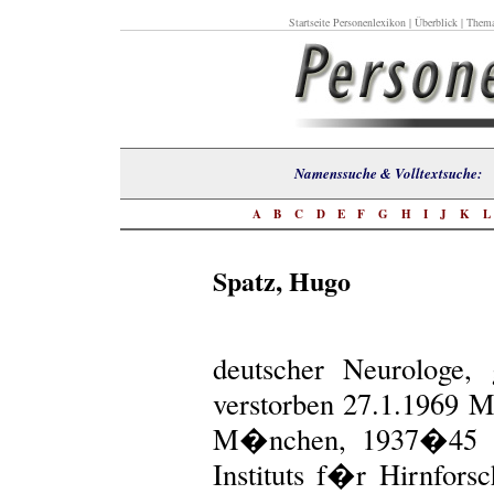
Startseite Personenlexikon
|
Überblick
|
Thema
Namenssuche & Volltextsuch
A
B
C
D
E
F
G
H
I
J
K
Spatz, Hugo
deutscher Neurologe,
verstorben 27.1.1969 
M�nchen, 1937�45 Di
Instituts f�r Hirnfors