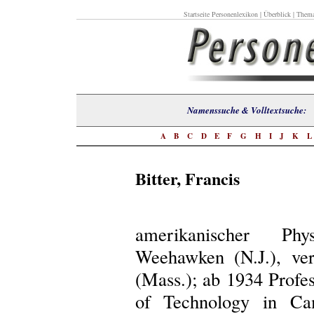
Startseite Personenlexikon
|
Überblick
|
Thema
Namenssuche & Volltextsuch
A
B
C
D
E
F
G
H
I
J
K
Bitter, Francis
amerikanischer Phy
Weehawken (N.J.), ve
(Mass.); ab 1934 Profes
of Technology in Cam