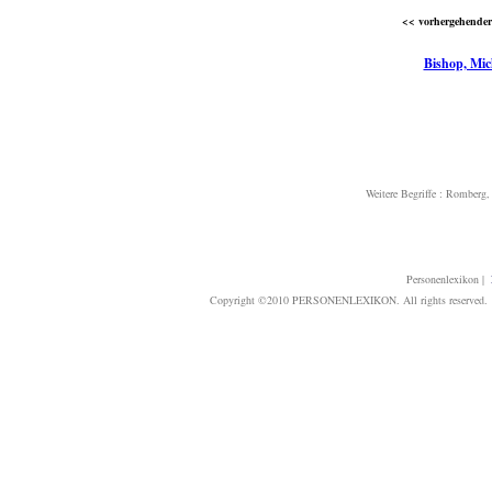
<< vorhergehender 
Bishop, Mic
Weitere Begriffe :
Romberg, 
Personenlexikon
|
Copyright ©2010 PERSONENLEXIKON. All rights reserved. T