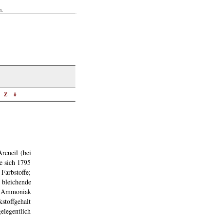
n.
Z
#
rcueil (bei
e sich 1795
arbstoffe;
bleichende
, Ammoniak
stoffgehalt
elegentlich