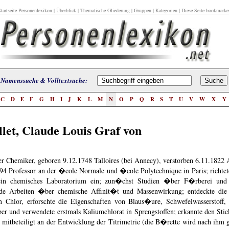
tartseite Personenlexikon
|
Überblick
|
Thematische Gliederung
|
Gruppen
|
Kategorien
| Diese Seite bookmarke
Namenssuche & Volltextsuche:
C
D
E
F
G
H
I
J
K
L
M
N
O
P
Q
R
S
T
U
V
W
X
Y
llet, Claude Louis Graf von
r Chemiker, geboren 9.12.1748 Talloires (bei Annecy), verstorben 6.11.1822 A
794 Professor an der �cole Normale und �cole Polytechnique in Paris; richtet
ein chemisches Laboratorium ein; zun�chst Studien �ber F�rberei und F
de Arbeiten �ber chemische Affinit�t und Massenwirkung; entdeckte die 
 Chlor, erforschte die Eigenschaften von Blaus�ure, Schwefelwasserstoff
ber und verwendete erstmals Kaliumchlorat in Sprengstoffen; erkannte den Stick
; mitbeteiligt an der Entwicklung der Titrimetrie (die B�rette wird nach ihm g