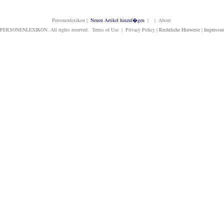
Personenlexikon
|
Neuen Artikel hinzuf�gen
| | About
PERSONENLEXIKON. All rights reserved. Terms of Use | Privacy Policy |
Rechtliche Hinweise
|
Impressu