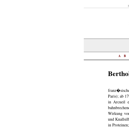
S
A
B
Bertho
franz�sische
Paris); ab 1
in Arcueil 
bahnbrechen
Wirkung von
und Knallsil
in Proteinen