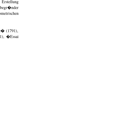
 Erstellung
itbegr�nder
ometrischen
e� (1791),
01), �Essai