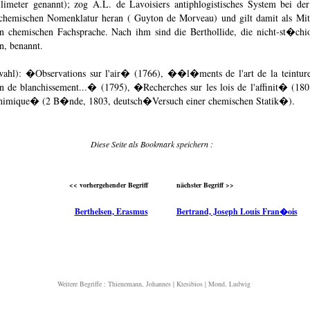
limeter genannt); zog A.L. de Lavoisiers antiphlogistisches System bei der
 chemischen Nomenklatur heran ( Guyton de Morveau) und gilt damit als M
n chemischen Fachsprache. Nach ihm sind die Berthollide, die nicht-st�chi
n, benannt.
ahl): �Observations sur l'air� (1766), ��l�ments de l'art de la teintur
 de blanchissement...� (1795), �Recherches sur les lois de l'affinit� (18
 chimique� (2 B�nde, 1803, deutsch�Versuch einer chemischen Statik�).
Diese Seite als Bookmark speichern :
<< vorhergehender Begriff
nächster Begriff >>
Berthelsen, Erasmus
Bertrand, Joseph Louis Fran�ois
Weitere Begriffe :
Thienemann, Johannes
|
Ktesibios
|
Mond, Ludwig