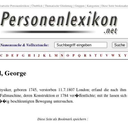
tartseite Personenlexikon
|
Überblick
|
Thematische Gliederung
|
Gruppen
|
Kategorien
| Diese Seite bookmarke
Namenssuche & Volltextsuche:
C
D
E
F
G
H
I
J
K
L
M
N
O
P
Q
R
S
T
U
V
W
X
Y
, George
Physiker, geboren 1745, verstorben 11.7.1807 London; erfand die nach ihm
allmaschine, deren Konstruktion er 1784 ver�ffentlichte; mit ihr lassen sich 
��ig beschleunigten Bewegung untersuchen.
Diese Seite als Bookmark speichern :