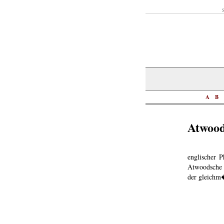
S
A
B
Atwood
englischer 
Atwoodsche F
der gleichm