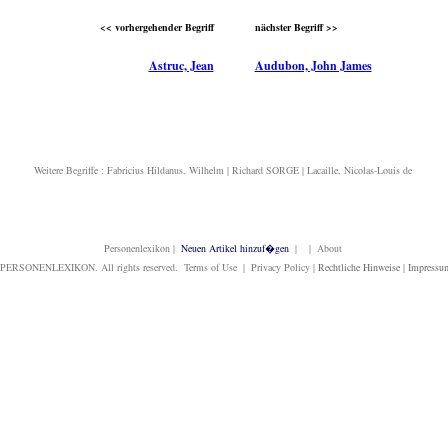
<< vorhergehender Begriff
nächster Begriff >>
Astruc, Jean
Audubon, John James
Weitere Begriffe :
Fabricius Hildanus, Wilhelm
|
Richard SORGE
|
Lacaille, Nicolas-Louis de
Personenlexikon
|
Neuen Artikel hinzuf�gen
| | About
PERSONENLEXIKON. All rights reserved. Terms of Use | Privacy Policy |
Rechtliche Hinweise
|
Impressu