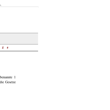
n.
Z
#
 benannte 1
die Gesetze