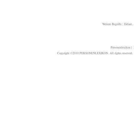
Weitere Begriffe :
Defant, 
Personenlexikon
|
Copyright ©2010 PERSONENLEXIKON. All rights reserved. T