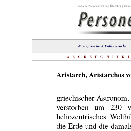
Startseite Personenlexikon
|
Überblick
|
Thema
Namenssuche & Volltextsuch
A
B
C
D
E
F
G
H
I
J
K
Aristarch, Aristarchos 
griechischer Astronom,
verstorben um 230 v.
heliozentrisches Welt
die Erde und die dama