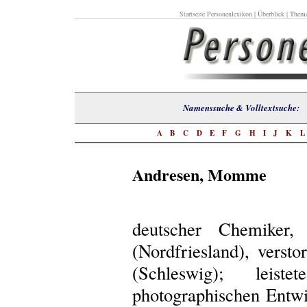
Startseite Personenlexikon
|
Überblick
|
Thema
Namenssuche & Volltextsuch
A
B
C
D
E
F
G
H
I
J
K
Andresen, Momme
deutscher Chemiker,
(Nordfriesland), verst
(Schleswig); leist
photographischen Entwi