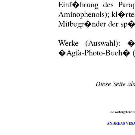
Einf�hrung des Parap
Aminophenols); kl�rte d
Mitbegr�nder der sp�t
Werke (Auswahl): �
�Agfa-Photo-Buch� (
Diese Seite al
<< vorhergehender 
ANDREAS VES