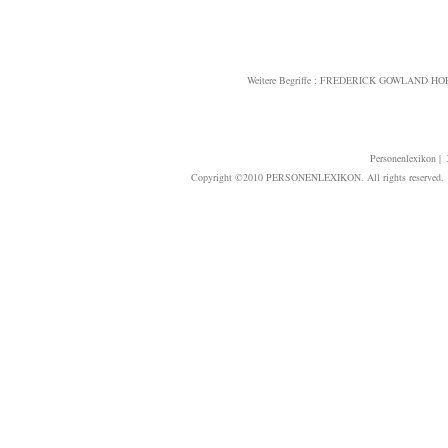
Weitere Begriffe :
FREDERICK GOWLAND HO
Personenlexikon
|
Copyright ©2010 PERSONENLEXIKON. All rights reserved. T