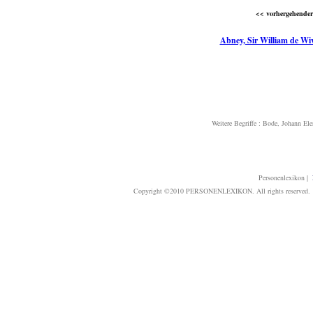
<< vorhergehender 
Abney, Sir William de Wiv
Weitere Begriffe :
Bode, Johann Ele
Personenlexikon
|
Copyright ©2010 PERSONENLEXIKON. All rights reserved. T