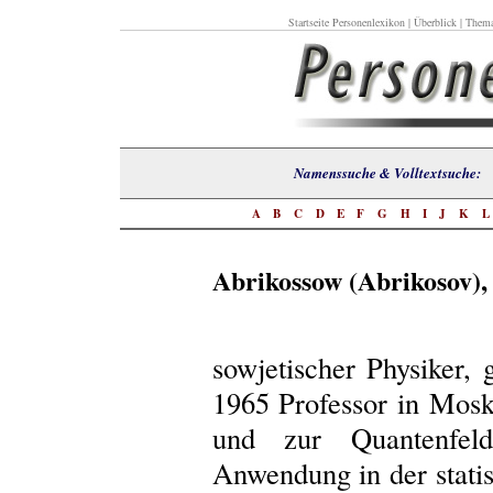
Startseite Personenlexikon
|
Überblick
|
Thema
Namenssuche & Volltextsuch
A
B
C
D
E
F
G
H
I
J
K
Abrikossow (Abrikosov), 
sowjetischer Physiker,
1965 Professor in Mosk
und zur Quantenfeldt
Anwendung in der statis