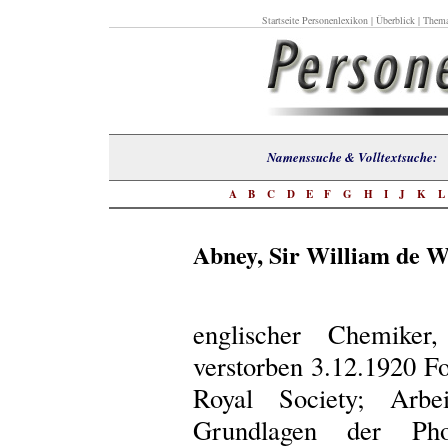
Startseite Personenlexikon
|
Überblick
|
Thema
Namenssuche & Volltextsuch
A
B
C
D
E
F
G
H
I
J
K
Abney, Sir William de Wi
englischer Chemiker
verstorben 3.12.1920 Fo
Royal Society; Arb
Grundlagen der Pho