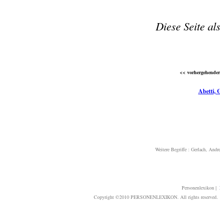
Diese Seite al
<< vorhergehender 
Abetti, 
Weitere Begriffe :
Gerlach, Andre
Personenlexikon
|
Copyright ©2010 PERSONENLEXIKON. All rights reserved. T