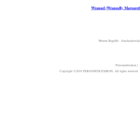
Wrangel (Wrangell), Margaret
Weitere Begriffe :
Smoluchowski
Personenlexikon
|
Copyright ©2010 PERSONENLEXIKON. All rights reserved. T