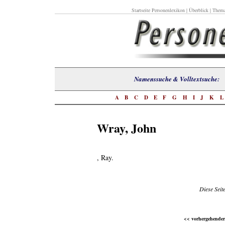
Startseite Personenlexikon
|
Überblick
|
Thema
Namenssuche & Volltextsuch
A
B
C
D
E
F
G
H
I
J
K
Wray, John
, Ray.
Diese Seit
<< vorhergehender 