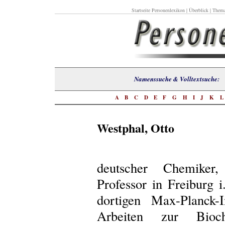
Startseite Personenlexikon
|
Überblick
|
Thema
Namenssuche & Volltextsuch
A
B
C
D
E
F
G
H
I
J
K
Westphal, Otto
deutscher Chemiker,
Professor in Freiburg 
dortigen Max-Planck-
Arbeiten zur Bioc