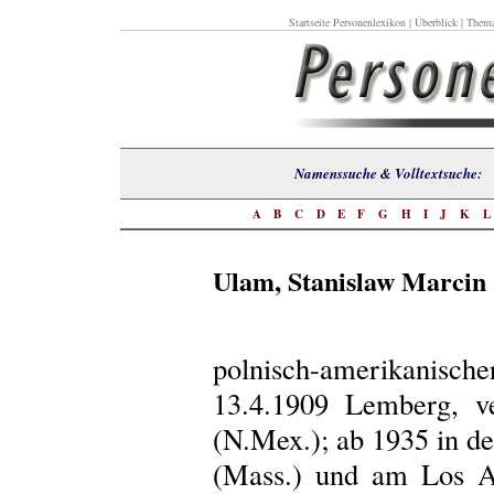
Startseite Personenlexikon
|
Überblick
|
Thema
Namenssuche & Volltextsuch
A
B
C
D
E
F
G
H
I
J
K
Ulam, Stanislaw Marcin
polnisch-amerikanis
13.4.1909 Lemberg, v
(N.Mex.); ab 1935 in d
(Mass.) und am Los A