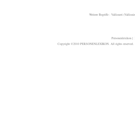
Weitere Begriffe :
Vallisneri (Vallisni
Personenlexikon
|
Copyright ©2010 PERSONENLEXIKON. All rights reserved. T