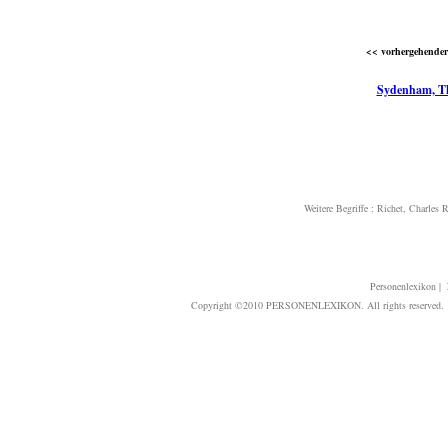
<< vorhergehender 
Sydenham, T
Weitere Begriffe :
Richet, Charles 
Personenlexikon
|
Copyright ©2010 PERSONENLEXIKON. All rights reserved. T