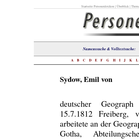
Startseite Personenlexikon
|
Überblick
|
Thema
Namenssuche & Volltextsuch
A
B
C
D
E
F
G
H
I
J
K
Sydow, Emil von
deutscher Geograph
15.7.1812 Freiberg, v
arbeitete an der Geogra
Gotha, Abteilungs