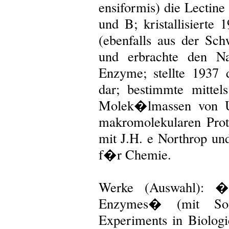
ensiformis) die Lectin
und B; kristallisierte 
(ebenfalls aus der Sch
und erbrachte den Na
Enzyme; stellte 1937 
dar; bestimmte mittels
Molek�lmassen von Ur
makromolekularen Prot
mit J.H. e Northrop un
f�r Chemie.
Werke (Auswahl): �
Enzymes� (mit Som
Experiments in Biolog