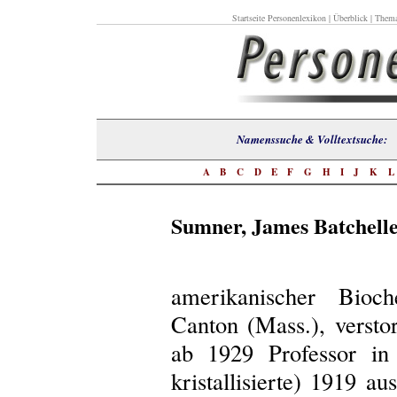
Startseite Personenlexikon
|
Überblick
|
Thema
Namenssuche & Volltextsuch
A
B
C
D
E
F
G
H
I
J
K
Sumner, James Batchell
amerikanischer Bioch
Canton (Mass.), versto
ab 1929 Professor in 
kristallisierte) 1919 a