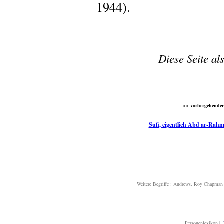
1944).
Diese Seite al
<< vorhergehender 
Sufi, eigentlich Abd ar-Rahm
Weitere Begriffe :
Andrews, Roy Chapman
Personenlexikon
|