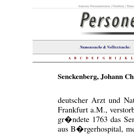
Startseite Personenlexikon
|
Überblick
|
Thema
Namenssuche & Volltextsuch
A
B
C
D
E
F
G
H
I
J
K
Senckenberg, Johann Chr
deutscher Arzt und Nat
Frankfurt a.M., verstor
gr�ndete 1763 das Senc
aus B�rgerhospital, me