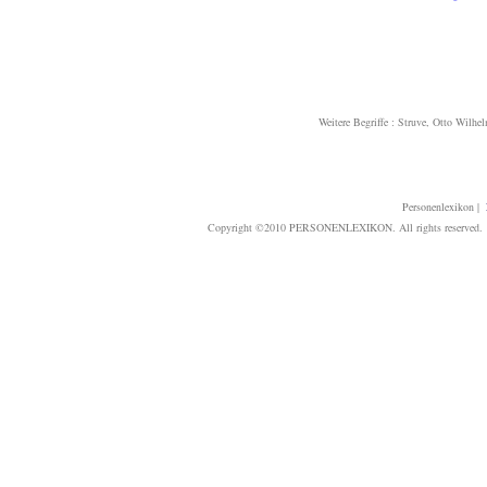
Weitere Begriffe :
Struve, Otto Wilhe
Personenlexikon
|
Copyright ©2010 PERSONENLEXIKON. All rights reserved. T