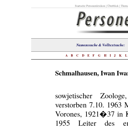
Startseite Personenlexikon
|
Überblick
|
Thema
Namenssuche & Volltextsuch
A
B
C
D
E
F
G
H
I
J
K
Schmalhausen, Iwan Iwa
sowjetischer Zoolog
verstorben 7.10. 1963
Vorones, 1921�37 in 
1955 Leiter des em