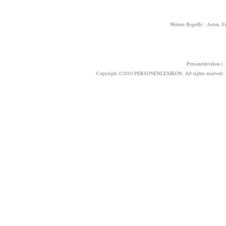
Weitere Begriffe :
Aston, F
Personenlexikon
|
Copyright ©2010 PERSONENLEXIKON. All rights reserved. T