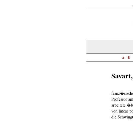
S
A
B
Savart
franz�sisc
Professor am
arbeitete �b
von linear p
die Schwing