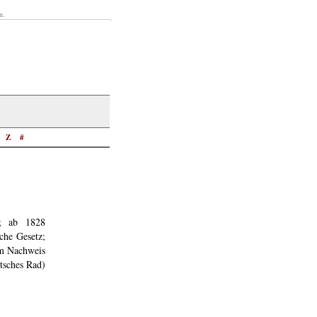
n.
Z
#
s; ab 1828
che Gesetz;
um Nachweis
tsches Rad)