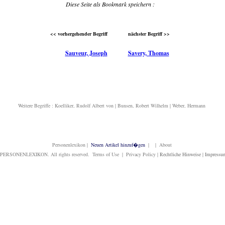
Diese Seite als Bookmark speichern :
<< vorhergehender Begriff
nächster Begriff >>
Sauveur, Joseph
Savery, Thomas
Weitere Begriffe :
Koelliker, Rudolf Albert von
|
Bunsen, Robert Wilhelm
|
Weber, Hermann
Personenlexikon
|
Neuen Artikel hinzuf�gen
| | About
PERSONENLEXIKON. All rights reserved. Terms of Use | Privacy Policy |
Rechtliche Hinweise
|
Impressu