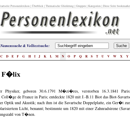
tartseite Personenlexikon
|
Überblick
|
Thematische Gliederung
|
Gruppen
|
Kategorien
| Diese Seite bookmarke
Namenssuche & Volltextsuche:
C
D
E
F
G
H
I
J
K
L
M
N
O
P
Q
R
S
T
U
V
W
X
Y
, F�lix
her Physiker, geboren 30.6.1791 M�zi�res, verstorben 16.3.1841 Pari
 Coll�ge de France in Paris; entdeckte 1820 mit J.-B.11 Biot das Biot-Savarts
er Optik und Akustik; nach ihm ist die Savartsche Doppelplatte, ein Ger�t z
olarisiertem Licht, benannt; bestimmte um 1820 mit einer Zahnradsirene (Savar
ungszahl von T�nen.