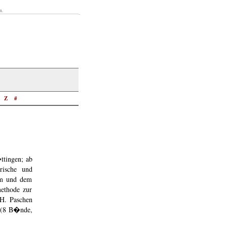
n.
Z
#
ttingen; ab
rische und
hm und dem
ethode zur
.H. Paschen
 (8 B�nde,