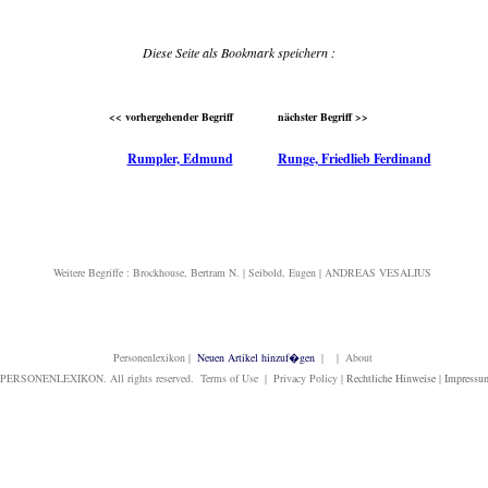
Diese Seite als Bookmark speichern :
<< vorhergehender Begriff
nächster Begriff >>
Rumpler, Edmund
Runge, Friedlieb Ferdinand
Weitere Begriffe :
Brockhouse, Bertram N.
|
Seibold, Eugen
|
ANDREAS VESALIUS
Personenlexikon
|
Neuen Artikel hinzuf�gen
| | About
PERSONENLEXIKON. All rights reserved. Terms of Use | Privacy Policy |
Rechtliche Hinweise
|
Impressu