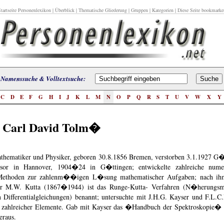
tartseite Personenlexikon
|
Überblick
|
Thematische Gliederung
|
Gruppen
|
Kategorien
| Diese Seite bookmarke
Namenssuche & Volltextsuche:
C
D
E
F
G
H
I
J
K
L
M
N
O
P
Q
R
S
T
U
V
W
X
Y
 Carl David Tolm�
thematiker und Physiker, geboren 30.8.1856 Bremen, verstorben 3.1.1927 G�
ssor in Hannover, 1904�24 in G�ttingen; entwickelte zahlreiche nume
 Methoden zur zahlenm��igen L�sung mathematischer Aufgaben; nach i
r M.W. Kutta (1867�1944) ist das Runge-Kutta- Verfahren (N�herungsm
Differentialgleichungen) benannt; untersuchte mit J.H.G. Kayser und F.L.C
n zahlreicher Elemente. Gab mit Kayser das �Handbuch der Spektroskopie�
raus.