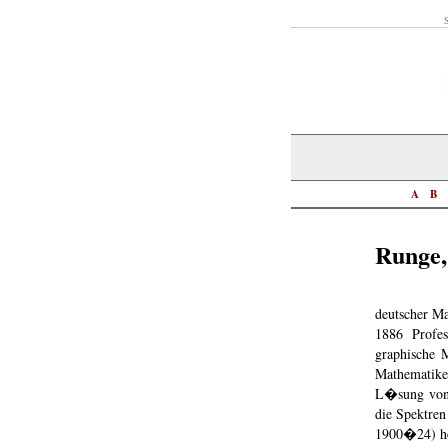
S
A
B
Runge,
deutscher Ma
1886 Profe
graphische
Mathematike
L�sung von 
die Spektre
1900�24) he