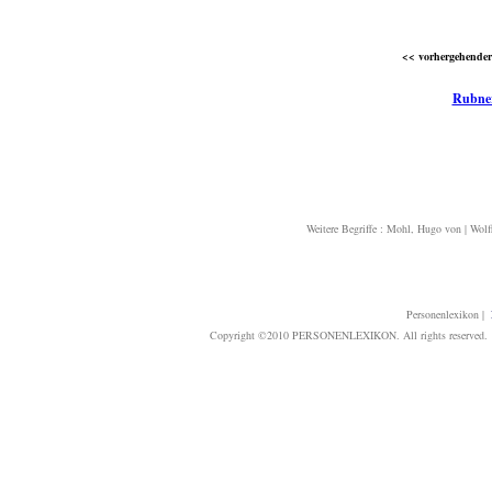
<< vorhergehender 
Rubne
Weitere Begriffe :
Mohl, Hugo von
|
Wolf
Personenlexikon
|
Copyright ©2010 PERSONENLEXIKON. All rights reserved. T