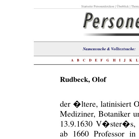
Startseite Personenlexikon
|
Überblick
|
Thema
Namenssuche & Volltextsuch
A
B
C
D
E
F
G
H
I
J
K
Rudbeck, Olof
der �ltere, latinisiert
Mediziner, Botaniker u
13.9.1630 V�ster�s, v
ab 1660 Professor in