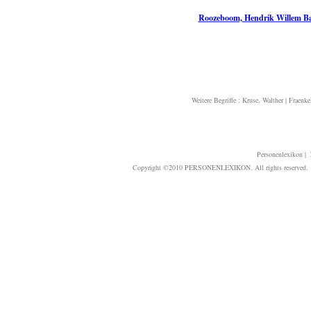
Roozeboom, Hendrik Willem B
Weitere Begriffe :
Kruse, Walther
|
Fraenke
Personenlexikon
|
Copyright ©2010 PERSONENLEXIKON. All rights reserved. T