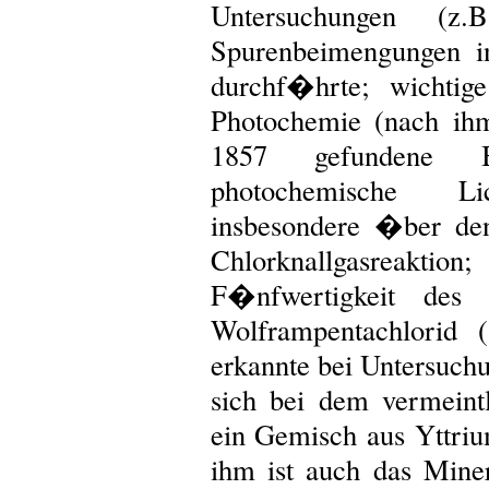
Untersuchungen (z
Spurenbeimengungen i
durchf�hrte; wichtig
Photochemie (nach ih
1857 gefundene Bu
photochemische Lic
insbesondere �ber de
Chlorknallgasreakti
F�nfwertigkeit des 
Wolframpentachlorid 
erkannte bei Untersuch
sich bei dem vermeint
ein Gemisch aus Yttri
ihm ist auch das Mine