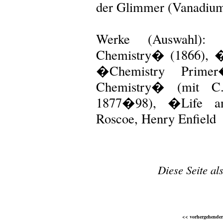
der Glimmer (Vanadium
Werke (Auswahl): 
Chemistry� (1866), �
�Chemistry Primer
Chemistry� (mit C
1877�98), �Life a
Roscoe, Henry Enfield
Diese Seite al
<< vorhergehender 