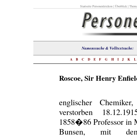
Startseite Personenlexikon
|
Überblick
|
Thema
Namenssuche & Volltextsuch
A
B
C
D
E
F
G
H
I
J
K
Roscoe, Sir Henry Enfiel
englischer Chemiker
verstorben 18.12.19
1858�86 Professor in 
Bunsen, mit dem 