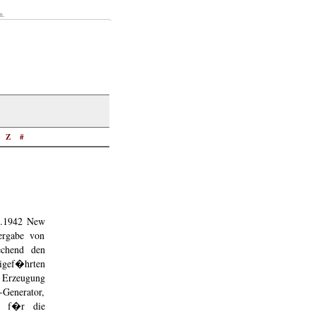
n.
Z
#
.8.1942 New
ergabe von
echend den
igef�hrten
 Erzeugung
Generator,
ng f�r die