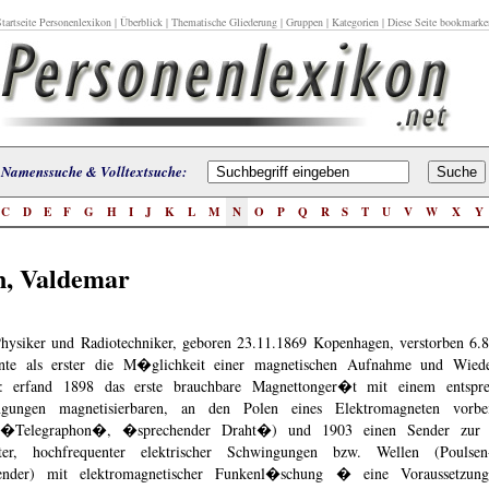
tartseite Personenlexikon
|
Überblick
|
Thematische Gliederung
|
Gruppen
|
Kategorien
| Diese Seite bookmarke
Namenssuche & Volltextsuche:
C
D
E
F
G
H
I
J
K
L
M
N
O
P
Q
R
S
T
U
V
W
X
Y
n, Valdemar
hysiker und Radiotechniker, geboren 23.11.1869 Kopenhagen, verstorben 6
nte als erster die M�glichkeit einer magnetischen Aufnahme und Wied
n: erfand 1898 das erste brauchbare Magnettonger�t mit einem entspr
ingungen magnetisierbaren, an den Polen eines Elektromagneten vorbe
 (�Telegraphon�, �sprechender Draht�) und 1903 einen Sender zur
er, hochfrequenter elektrischer Schwingungen bzw. Wellen (Poulsen-
sender) mit elektromagnetischer Funkenl�schung � eine Voraussetzu