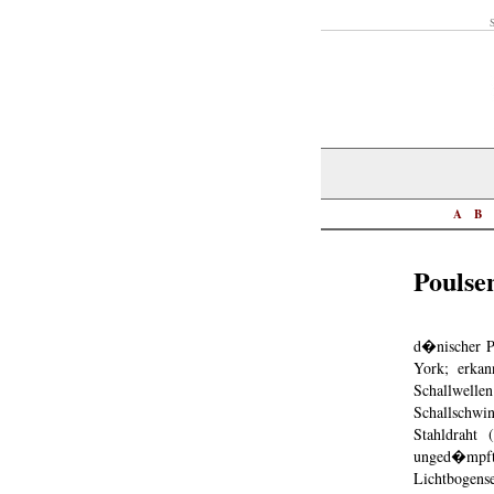
S
A
B
Poulse
d�nischer P
York; erkan
Schallwelle
Schallschw
Stahldraht
unged�mpft
Lichtbogen