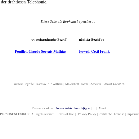
der drahtlosen Telephonie.
Diese Seite als Bookmark speichern :
<< vorhergehender Begriff
nächster Begriff >>
Pouillet, Claude Servais Mathias
Powell, Cecil Frank
Weitere Begriffe :
Ramsay, Sir William
|
Moleschott, Jacob
|
Acheson, Edward Goodrich
Personenlexikon
|
Neuen Artikel hinzuf�gen
| | About
PERSONENLEXIKON. All rights reserved. Terms of Use | Privacy Policy |
Rechtliche Hinweise
|
Impressu