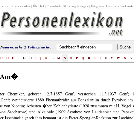
tartseite Personenlexikon
|
Überblick
|
Thematische Gliederung
|
Gruppen
|
Kategorien
| Diese Seite bookmarke
Namenssuche & Volltextsuche:
C
D
E
F
G
H
I
J
K
L
M
N
O
P
Q
R
S
T
U
V
W
X
Y
, Am�
scher Chemiker, geboren 12.7.1857 Genf, verstorben 11.3.1937 Genf;
 Genf; synthetisierte 1889 Phenanthridin aus Benzalanilin durch Pyrolyse i
se von Nicotin; Arbeiten �ber Kohlenhydrate (1928 zusammen mit H. Vogel s
 von Saccharose) und Alkaloide (1909 Synthese von Laudanosin und Papaver
r Isochinolin (nach ihm benannt ist die Pictet-Spengler-Reaktion zur Isochinol