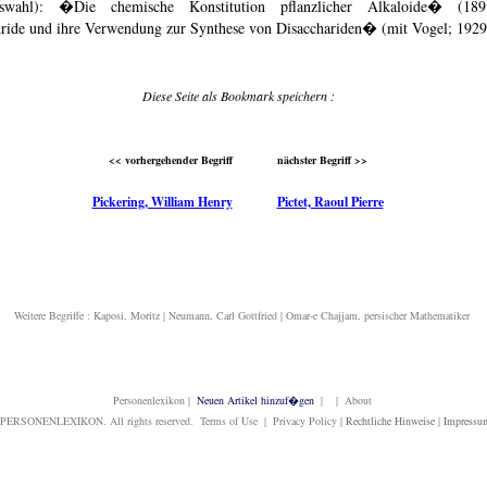
wahl): �Die chemische Konstitution pflanzlicher Alkaloide� (18
ride und ihre Verwendung zur Synthese von Disacchariden� (mit Vogel; 1929
Diese Seite als Bookmark speichern :
<< vorhergehender Begriff
nächster Begriff >>
Pickering, William Henry
Pictet, Raoul Pierre
Weitere Begriffe :
Kaposi, Moritz
|
Neumann, Carl Gottfried
|
Omar-e Chajjam, persischer Mathematiker
Personenlexikon
|
Neuen Artikel hinzuf�gen
| | About
PERSONENLEXIKON. All rights reserved. Terms of Use | Privacy Policy |
Rechtliche Hinweise
|
Impressu