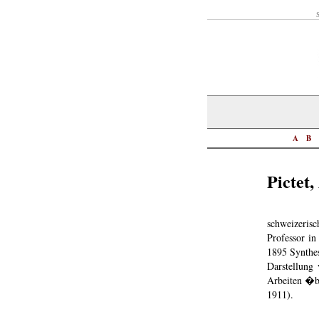
S
A
B
Pictet
schweizeri
Professor in
1895 Synthe
Darstellung
Arbeiten �be
1911).