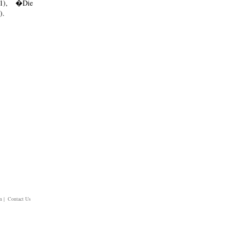
91), �Die
).
m
| Contact Us