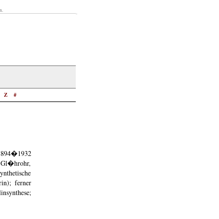
n.
Z
#
 1894�1932
m Gl�hrohr,
ynthetische
in); ferner
insynthese;