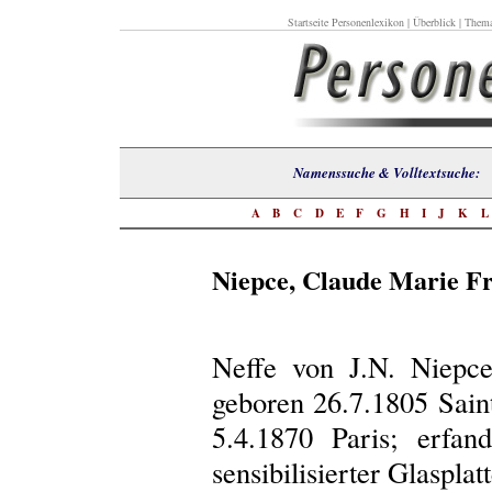
Startseite Personenlexikon
|
Überblick
|
Thema
Namenssuche & Volltextsuch
A
B
C
D
E
F
G
H
I
J
K
Niepce, Claude Marie Fr
Neffe von J.N. Niepc
geboren 26.7.1805 Sain
5.4.1870 Paris; erfa
sensibilisierter Glaspla