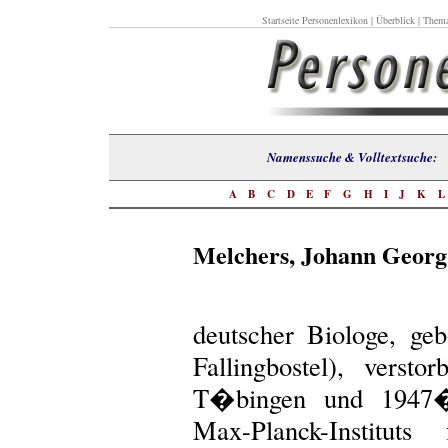
Startseite Personenlexikon
|
Überblick
|
Thema
Namenssuche & Volltextsuch
A
B
C
D
E
F
G
H
I
J
K
Melchers, Johann Georg
deutscher Biologe, ge
Fallingbostel), versto
T�bingen und 1947�1
Max-Planck-Institut