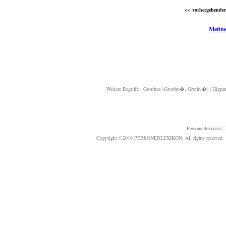
<< vorhergehender 
Meitne
Weitere Begriffe :
Grotthus (Grotthu�, Grothu�)
|
Hippar
Personenlexikon
|
Copyright ©2010 PERSONENLEXIKON. All rights reserved. T