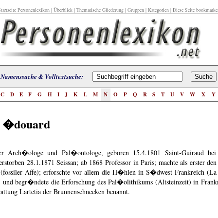
tartseite Personenlexikon
|
Überblick
|
Thematische Gliederung
|
Gruppen
|
Kategorien
| Diese Seite bookmarke
Namenssuche & Volltextsuche:
C
D
E
F
G
H
I
J
K
L
M
N
O
P
Q
R
S
T
U
V
W
X
Y
, �douard
er Arch�ologe und Pal�ontologe, geboren 15.4.1801 Saint-Guiraud bei 
erstorben 28.1.1871 Seissan; ab 1868 Professor in Paris; machte als erster den
 (fossiler Affe); erforschte vor allem die H�hlen in S�dwest-Frankreich (La
 und begr�ndete die Erforschung des Pal�olithikums (Altsteinzeit) in Frank
Gattung Lartetia der Brunnenschnecken benannt.