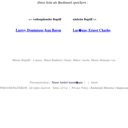
Diese Seite als Bookmark speichern :
<< vorhergehender Begriff
nächster Begriff >>
Larrey, Dominique Jean Baron
Las�gue, Ernest Charles
Weitere Begriffe :
Cannon, Walter Bradford
|
Glaser, Walter
|
Jacobi, Moritz Hermann von
Personenlexikon
|
Neuen Artikel hinzuf�gen
| | About
PERSONENLEXIKON. All rights reserved. Terms of Use | Privacy Policy |
Rechtliche Hinweise
|
Impressu