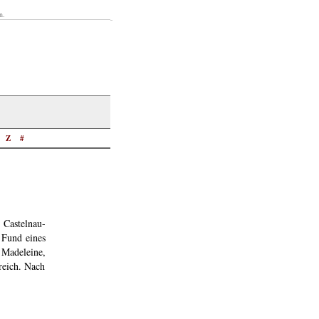
n.
Z
#
Castelnau-
 Fund eines
 Madeleine,
reich. Nach