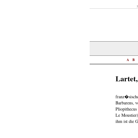
S
A
B
Lartet
franz�sisch
Barbarens, v
Pliopithecus
Le Moustier)
ihm ist die 