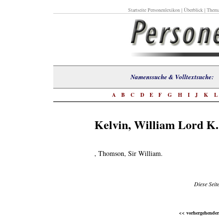
Startseite Personenlexikon
|
Überblick
|
Thema
Namenssuche & Volltextsuch
A
B
C
D
E
F
G
H
I
J
K
Kelvin, William Lord K.
, Thomson, Sir William.
Diese Seit
<< vorhergehender 