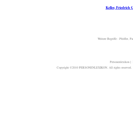
Keller, Friedrich 
Weitere Begriffe :
Pfeiffer, Pa
Personenlexikon
|
Copyright ©2010 PERSONENLEXIKON. All rights reserved. T