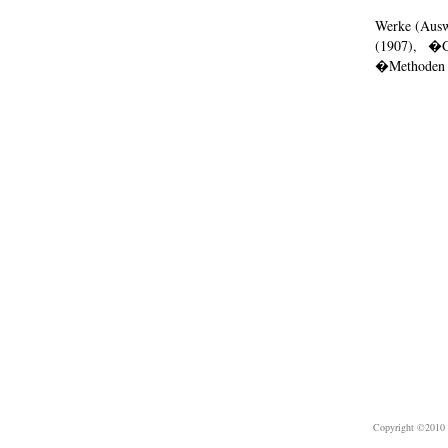
Werke (Ausw
(1907), �G
�Methoden d
Copyright ©2010 