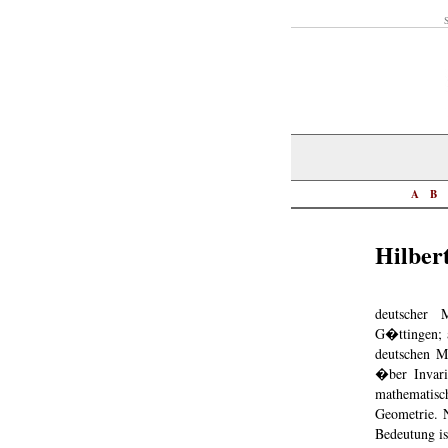
S
A
B
Hilber
deutscher 
G�ttingen; 
deutschen M
�ber Invari
mathematis
Geometrie. 
Bedeutung is