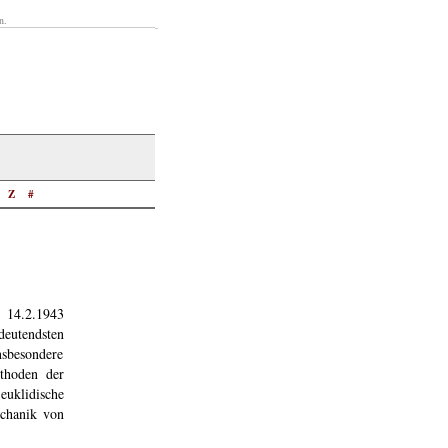
n.
Z
#
 14.2.1943
eutendsten
nsbesondere
ethoden der
uklidische
echanik von