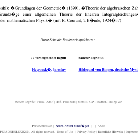
ahl): �Grundlagen der Geometrie� (1899), �Theorie der algebraischen Z
rundz�ge einer allgemeinen Theorie der linearen Integralgleichunge
er mathematischen Physik� (mit R. Courant; 2 B�nde, 1924�37).
Diese Seite als Bookmark speichern :
<< vorhergehender Begriff
nächster Begriff >>
Heyrovsk�, Jaroslav
Hildegard von Bingen, deutsche Myst
Weitere Begriffe :
Frank, Adolf
|
Hoff, Ferdinand
|
Martius, Carl Friedrich Philipp von
Personenlexikon
|
Neuen Artikel hinzuf�gen
| | About
PERSONENLEXIKON. All rights reserved. Terms of Use | Privacy Policy |
Rechtliche Hinweise
|
Impressu