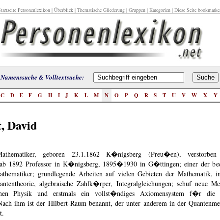
tartseite Personenlexikon
|
Überblick
|
Thematische Gliederung
|
Gruppen
|
Kategorien
| Diese Seite bookmarke
Namenssuche & Volltextsuche:
C
D
E
F
G
H
I
J
K
L
M
N
O
P
Q
R
S
T
U
V
W
X
Y
t, David
Mathematiker, geboren 23.1.1862 K�nigsberg (Preu�en), verstorben
ab 1892 Professor in K�nigsberg, 1895�1930 in G�ttingen; einer der bed
athematiker; grundlegende Arbeiten auf vielen Gebieten der Mathematik, i
antentheorie, algebraische Zahlk�rper, Integralgleichungen; schuf neue M
chen Physik und erstmals ein vollst�ndiges Axiomensystem f�r die e
Nach ihm ist der Hilbert-Raum benannt, der unter anderem in der Quantenm
t.