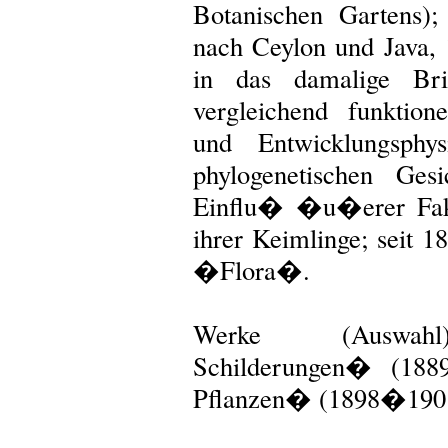
Botanischen Gartens)
nach Ceylon und Java
in das damalige Brit
vergleichend funktio
und Entwicklungsphys
phylogenetischen Ge
Einflu� �u�erer Fakt
ihrer Keimlinge; seit 1
�Flora�.
Werke (Auswahl):
Schilderungen� (188
Pflanzen� (1898�190