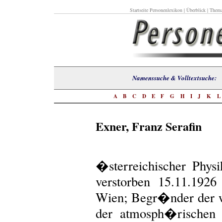
Startseite Personenlexikon
|
Überblick
|
Thema
Namenssuche & Volltextsuch
A
B
C
D
E
F
G
H
I
J
K
Exner, Franz Serafin
�sterreichischer Phys
verstorben 15.11.192
Wien; Begr�nder der w
der atmosph�rischen E