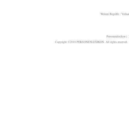
Weitere Begriffe :
Volhar
Personenlexikon
|
Copyright ©2010 PERSONENLEXIKON. All rights reserved. T