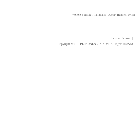
Weitere Begriffe :
Tammann, Gustav Heinrich Joha
Personenlexikon
|
Copyright ©2010 PERSONENLEXIKON. All rights reserved. T