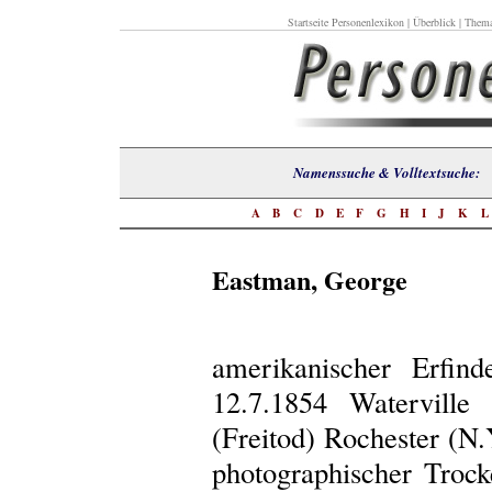
Startseite Personenlexikon
|
Überblick
|
Thema
Namenssuche & Volltextsuch
A
B
C
D
E
F
G
H
I
J
K
Eastman, George
amerikanischer Erfind
12.7.1854 Waterville 
(Freitod) Rochester (N.Y
photographischer Trock