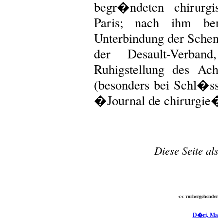
begr�ndeten chirurgi
Paris; nach ihm ben
Unterbindung der Schen
der Desault-Verban
Ruhigstellung des Achs
(besonders bei Schl�ss
�Journal de chirurgi
Diese Seite al
<< vorhergehender 
D�ri, Ma