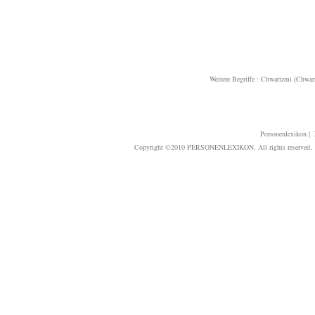
Weitere Begriffe :
Chwarizmi (Chwar
Personenlexikon
|
Copyright ©2010 PERSONENLEXIKON. All rights reserved. T