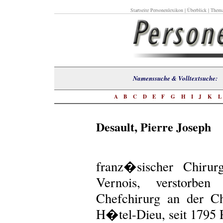
Startseite Personenlexikon
|
Überblick
|
Thema
Namenssuche & Volltextsuch
A
B
C
D
E
F
G
H
I
J
K
Desault, Pierre Joseph
franz�sischer Chirur
Vernois, verstorbe
Chefchirurg an der C
H�tel-Dieu, seit 1795 P